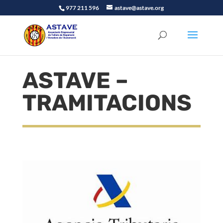
977 211 596
astave@astave.org
ASTAVE –
TRAMITACIONS