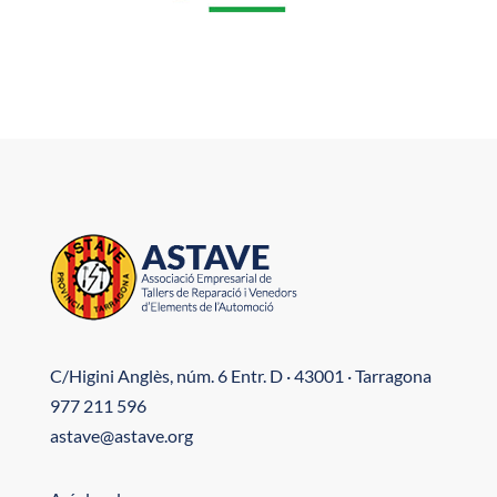
C/Higini Anglès, núm. 6 Entr. D · 43001 · Tarragona
977 211 596
astave@astave.org