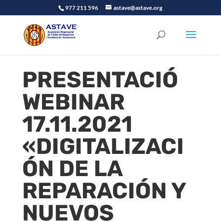
977 211 596
astave@astave.org
PRESENTACIÓ
WEBINAR
17.11.2021
«DIGITALIZACI
ÓN DE LA
REPARACIÓN Y
NUEVOS