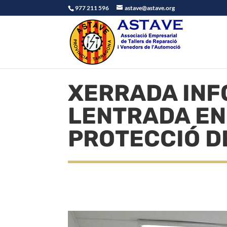
977 211 596
astave@astave.org
XERRADA INF
LENTRADA E
PROTECCIÓ D