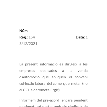
Núm.
Reg.:
154
Data:
1
3/12/2021
La present informació es dirigeix a les
empreses dedicades a la venda
d’automoció que apliquen el conveni
col·lectiu laboral del comerç del metall (no
el CCL siderometalúrgic).
Informem del pre-acord (encara pendent
de signatura) pactat amb els sindicats de