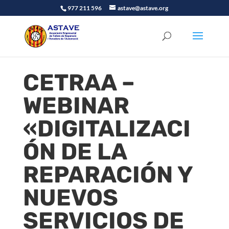
977 211 596
astave@astave.org
CETRAA –
WEBINAR
«DIGITALIZACI
ÓN DE LA
REPARACIÓN Y
NUEVOS
SERVICIOS DE