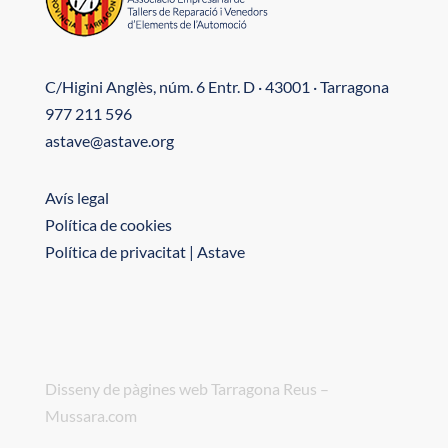
C/Higini Anglès, núm. 6 Entr. D · 43001 · Tarragona
977 211 596
astave@astave.org
Avís legal
Política de cookies
Política de privacitat | Astave
Disseny de pàgines web Tarragona Reus –
Mussara.com