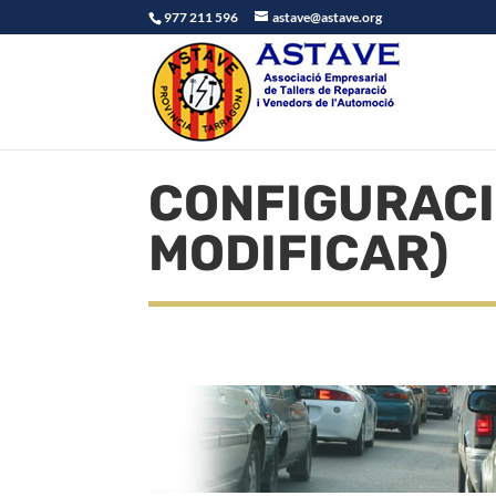
977 211 596
astave@astave.org
CONFIGURACI
MODIFICAR)