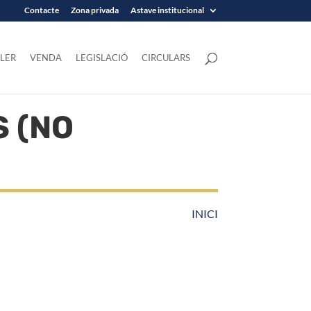
Contacte
Zona privada
Astave institucional
LER
VENDA
LEGISLACIÓ
CIRCULARS
 (NO
,
INICI