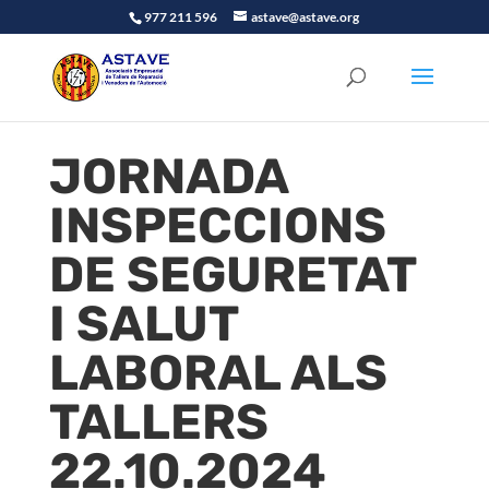
977 211 596
astave@astave.org
JORNADA
INSPECCIONS
DE SEGURETAT
I SALUT
LABORAL ALS
TALLERS
22.10.2024