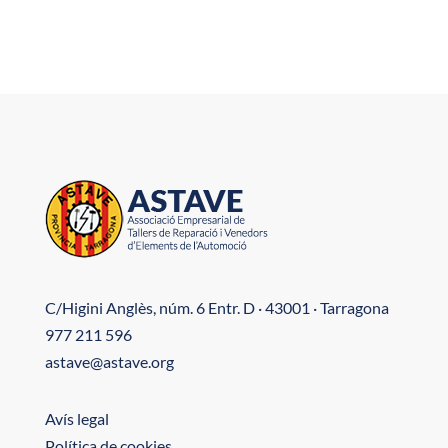
C/Higini Anglès, núm. 6 Entr. D · 43001 · Tarragona
977 211 596
astave@astave.org
Avís legal
Política de cookies